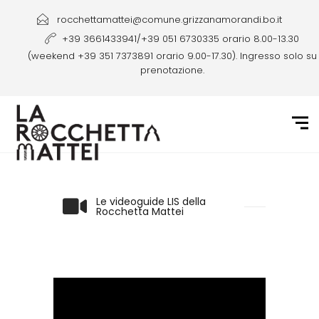
rocchettamattei@comune.grizzanamorandi.bo.it
+39 3661433941/+39 051 6730335 orario 8.00-13.30
(weekend +39 351 7373891 orario 9.00-17.30). Ingresso solo su
prenotazione.
Le videoguide LIS della
Rocchetta Mattei