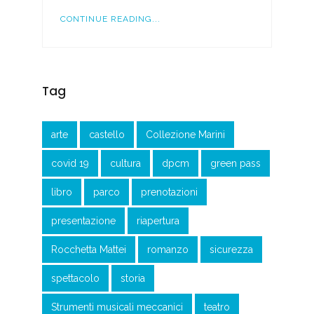
CONTINUE READING...
Tag
arte
castello
Collezione Marini
covid 19
cultura
dpcm
green pass
libro
parco
prenotazioni
presentazione
riapertura
Rocchetta Mattei
romanzo
sicurezza
spettacolo
storia
Strumenti musicali meccanici
teatro