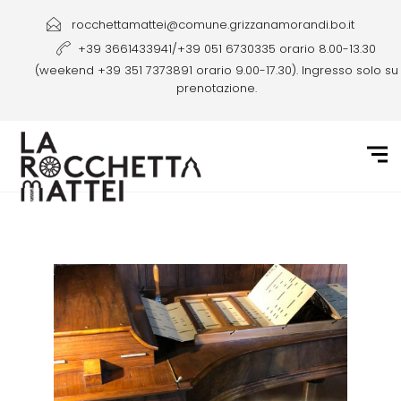
rocchettamattei@comune.grizzanamorandi.bo.it
+39 3661433941/+39 051 6730335 orario 8.00-13.30
(weekend +39 351 7373891 orario 9.00-17.30). Ingresso solo su
prenotazione.