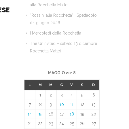
alla Rocchetta Mattei
ESE
“Rossini alla Rocchetta” | Spettacolo
il 1 giugno 2026
I Mercoledì della Rocchetta
The Uninvited – sabato 13 dicembre
Rocchetta Mattei
MAGGIO 2018
L
M
M
G
V
S
D
1
2
3
4
5
6
7
8
9
10
11
12
13
14
15
16
17
18
19
20
21
22
23
24
25
26
27