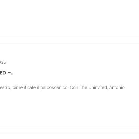
025
D –...
 teatro, dimenticate il palcoscenico. Con The Uninvited, Antonio