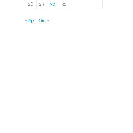
28
29
30
31
« Apr
Giu »