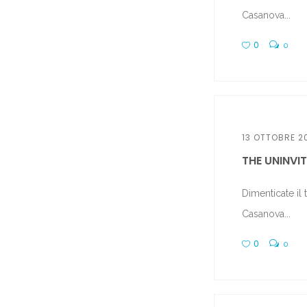
Casanova...
0
0
13 OTTOBRE 2
THE UNINVITE
Dimenticate il
Casanova...
0
0