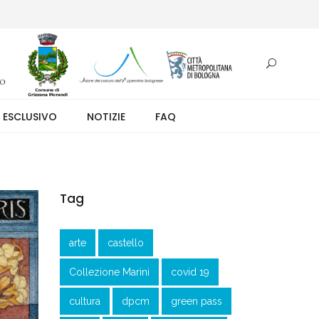
otazione.
 ESCLUSIVO
NOTIZIE
FAQ
Tag
arte
castello
Collezione Marini
covid 19
cultura
dpcm
green pass