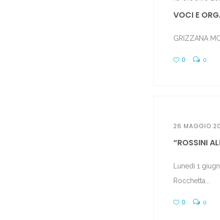
VOCI E ORGA
GRIZZANA MORAN
0
0
26 MAGGIO 2
“ROSSINI ALL
Lunedì 1 giugn
Rocchetta...
0
0