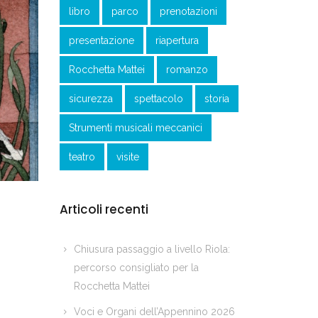
libro
parco
prenotazioni
presentazione
riapertura
Rocchetta Mattei
romanzo
sicurezza
spettacolo
storia
Strumenti musicali meccanici
teatro
visite
Articoli recenti
Chiusura passaggio a livello Riola:
percorso consigliato per la
Rocchetta Mattei
Voci e Organi dell’Appennino 2026