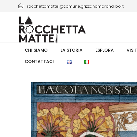
rocchettamattei@comune.grizzanamorandi.bo.it
+39 3661433941/+39 051 6730335 orario 8.00-13.30
CHI SIAMO
LA STORIA
ESPLORA
VISI
CONTATTACI