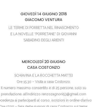
GIOVEDÌ 14 GIUGNO 2018
GIACOMO VENTURA
LE TERME DI PORRETTA NEL RINASCIMENTO
E LA NOVELLE “PORRETANE” DI GIOVANNI
SABADINO DEGLI ARIENTI
MERCOLEDÌ 20 GIUGNO
CASA COSTONZO
SCHIAVINA E LA ROCCHETTA MATTEI
Ore 15,30 – Visita a casa Costonzo.
Il numero massimo consentito è di 25 persone, solo su
prenotazione, all’indirizzo renzozagnoni53@gmail.com
cedenza ai partecipanti al corso, iscrizioni in ordine d’arrivo
Ore 17,00 – Sala delle riunioni di casa Costonzo sul tema: