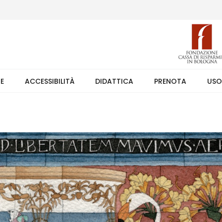
 (weekend +39 351 7373891 orario 9.00-17.30). Ingresso solo su pren
TE
ACCESSIBILITÀ
DIDATTICA
PRENOTA
USO