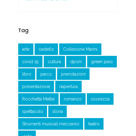
Tag
arte
castello
Collezione Marini
covid 19
cultura
dpcm
green pass
libro
parco
prenotazioni
presentazione
riapertura
Rocchetta Mattei
romanzo
sicurezza
spettacolo
storia
Strumenti musicali meccanici
teatro