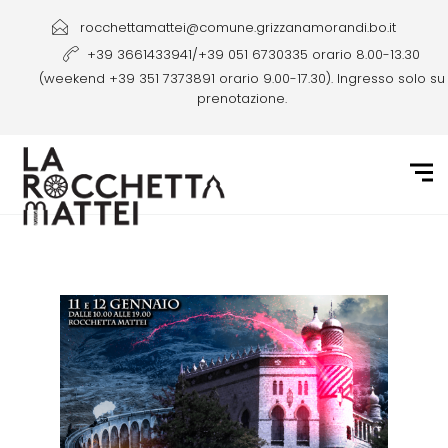
rocchettamattei@comune.grizzanamorandi.bo.it
+39 3661433941/+39 051 6730335 orario 8.00-13.30
(weekend +39 351 7373891 orario 9.00-17.30). Ingresso solo su
prenotazione.