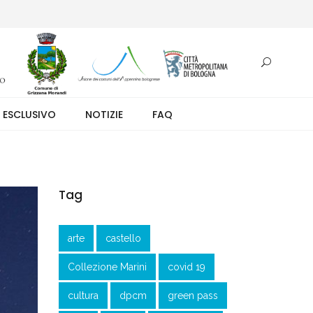
otazione.
 ESCLUSIVO
NOTIZIE
FAQ
Tag
arte
castello
Collezione Marini
covid 19
cultura
dpcm
green pass