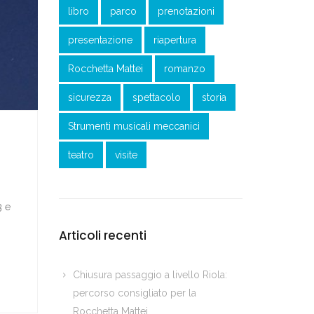
libro
parco
prenotazioni
presentazione
riapertura
Rocchetta Mattei
romanzo
sicurezza
spettacolo
storia
Strumenti musicali meccanici
teatro
visite
3 e
Articoli recenti
Chiusura passaggio a livello Riola:
percorso consigliato per la
Rocchetta Mattei