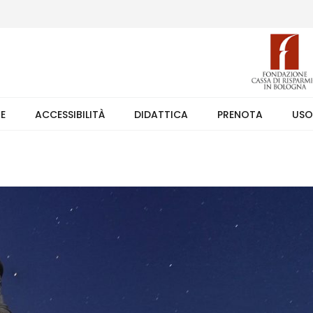
 (weekend +39 351 7373891 orario 9.00-17.30). Ingresso solo su pren
TE
ACCESSIBILITÀ
DIDATTICA
PRENOTA
USO