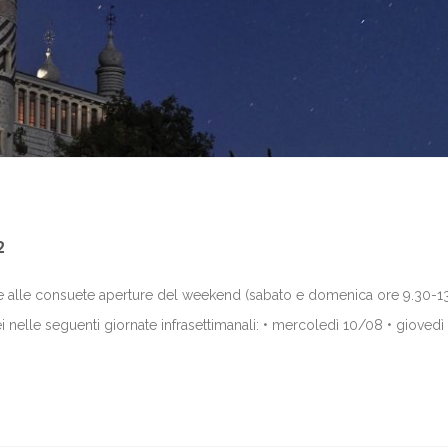
2
e alle consuete aperture del weekend (sabato e domenica ore 9.30-1
tei nelle seguenti giornate infrasettimanali: • mercoledì 10/08 • giovedì