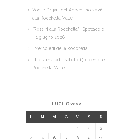
Voci e Organi dell’Appennino 2026
alla Rocchetta Mattei
“Rossini alla Rocchetta” | Spettacolo
il 1 giugno 2026
I Mercoledì della Rocchetta
The Uninvited – sabato 13 dicembre
Rocchetta Mattei
LUGLIO 2022
L
M
M
G
V
S
D
1
2
3
4
5
6
7
8
9
10