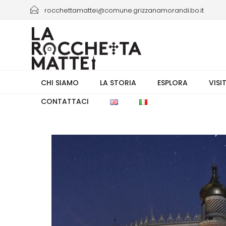
rocchettamattei@comune.grizzanamorandi.bo.it
+39 3661433941/+39 051 6730335 orario 8.00-13.30
CHI SIAMO
LA STORIA
ESPLORA
VISI
CONTATTACI