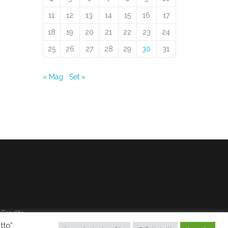
11
12
13
14
15
16
17
18
19
20
21
22
23
24
25
26
27
28
29
30
31
« Mag
Set »
Credits
tto”