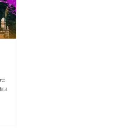
rto
alia