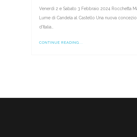
Venerdì 2 e Sabato 3 Febbraio 2024 Rocchetta Ma
Lume di Candela al Castello Una nuova concezione d
d’Italia…
CONTINUE READING...