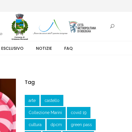
otazione.
 ESCLUSIVO
NOTIZIE
FAQ
Tag
arte
castello
Collezione Marini
covid 19
cultura
dpcm
green pass