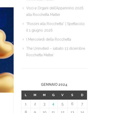
Voci e Organi dell’Appennino 2026
alla Rocchetta Mattei
“Rossini alla Rocchetta” | Spettacolo
il 1 giugno 2026
I Mercoledì della Rocchetta
The Uninvited – sabato 13 dicembre
Rocchetta Mattei
GENNAIO 2024
L
M
M
G
V
S
D
1
2
3
4
5
6
7
8
9
10
11
12
13
14