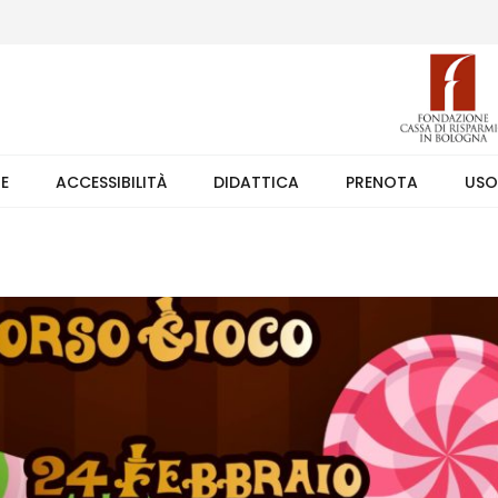
 (weekend +39 351 7373891 orario 9.00-17.30). Ingresso solo su pren
TE
ACCESSIBILITÀ
DIDATTICA
PRENOTA
USO