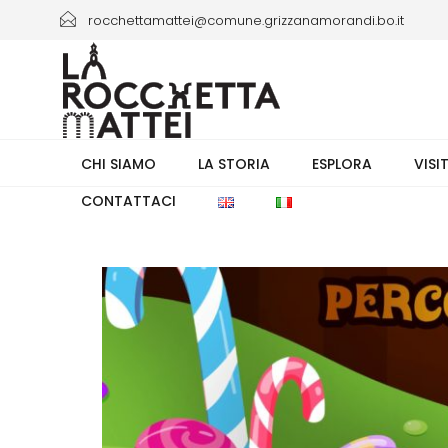
rocchettamattei@comune.grizzanamorandi.bo.it
+39 3661433941/+39 051 6730335 orario 8.00-13.30
CHI SIAMO
LA STORIA
ESPLORA
VISI
CONTATTACI