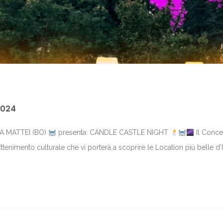
2024
TA MATTEI (BO)
presenta: CANDLE CASTLE NIGHT
Il Conce
nimento culturale che vi porterà a scoprire le Location più belle d’It