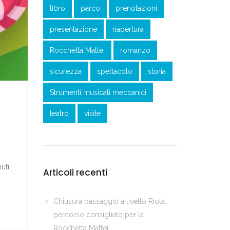
libro
parco
prenotazioni
presentazione
riapertura
Rocchetta Mattei
romanzo
sicurezza
spettacolo
storia
Strumenti musicali meccanici
teatro
visite
uti
Articoli recenti
Chiusura passaggio a livello Riola:
percorso consigliato per la
Rocchetta Mattei