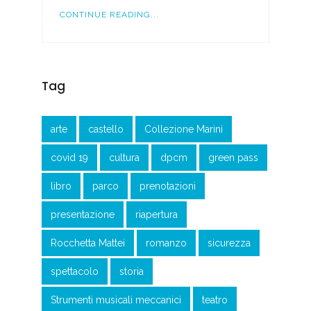
CONTINUE READING...
Tag
arte
castello
Collezione Marini
covid 19
cultura
dpcm
green pass
libro
parco
prenotazioni
presentazione
riapertura
Rocchetta Mattei
romanzo
sicurezza
spettacolo
storia
Strumenti musicali meccanici
teatro