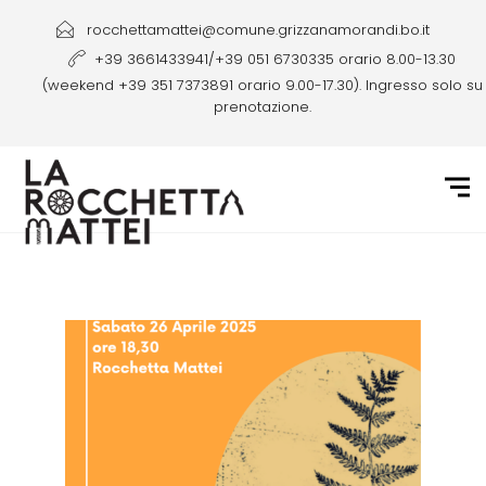
rocchettamattei@comune.grizzanamorandi.bo.it
+39 3661433941/+39 051 6730335 orario 8.00-13.30
(weekend +39 351 7373891 orario 9.00-17.30). Ingresso solo su
prenotazione.