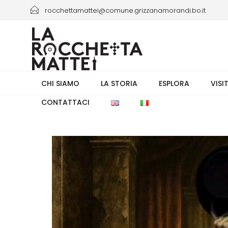
rocchettamattei@comune.grizzanamorandi.bo.it
+39 3661433941/+39 051 6730335 orario 8.00-13.30
CHI SIAMO
LA STORIA
ESPLORA
VISI
CONTATTACI