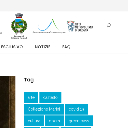
otazione.
 ESCLUSIVO
NOTIZIE
FAQ
Tag
arte
castello
Collezione Marini
covid 19
cultura
dpcm
green pass