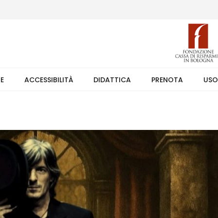
 (weekend +39 351 7373891 orario 9.00-17.30). Ingresso solo su pren
TE
ACCESSIBILITÀ
DIDATTICA
PRENOTA
USO