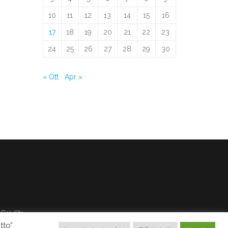
10
11
12
13
14
15
16
17
18
19
20
21
22
23
24
25
26
27
28
29
30
« Ott
Apr »
Credits
tto”