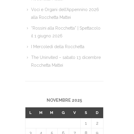
Voci e Organi dell’Appennino 2026
alla Rocchetta Mattei
“Rossini alla Rocchetta” | Spettacolo
il 1 giugno 2026
I Mercoledì della Rocchetta
The Uninvited – sabato 13 dicembre
Rocchetta Mattei
NOVEMBRE 2025
L
M
M
G
V
S
D
1
2
3
4
5
6
7
8
9