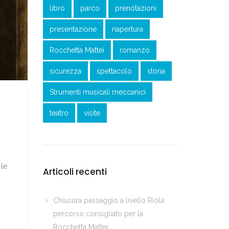
libro
parco
prenotazioni
presentazione
riapertura
Rocchetta Mattei
romanzo
sicurezza
spettacolo
storia
Strumenti musicali meccanici
teatro
visite
 le
Articoli recenti
Chiusura passaggio a livello Riola:
percorso consigliato per la
Rocchetta Mattei