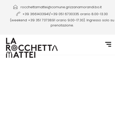
rocchettamattei@comune.grizzanamorandi.bo.it
+39 3661433941/+39 051 6730335 orario 8.00-13.30
(weekend +39 351 7373891 orario 9.00-17.30). Ingresso solo su
prenotazione.