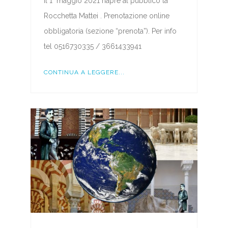
Il 1° maggio 2021 riapre al pubblico la
Rocchetta Mattei . Prenotazione online
obbligatoria (sezione “prenota”). Per info
tel 0516730335 / 3661433941
CONTINUA A LEGGERE...