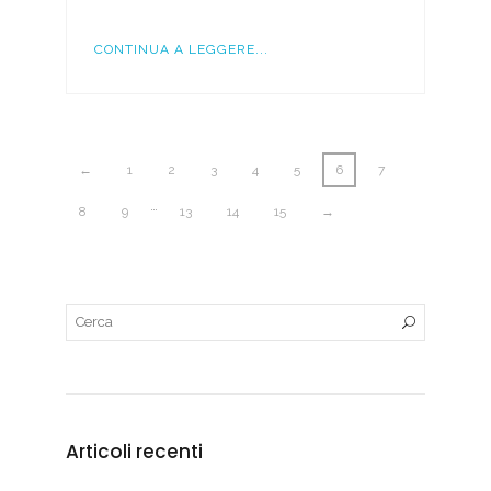
CONTINUA A LEGGERE...
←
1
2
3
4
5
6
7
…
8
9
13
14
15
→
Articoli recenti