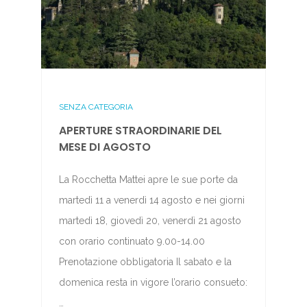
SENZA CATEGORIA
APERTURE STRAORDINARIE DEL
MESE DI AGOSTO
La Rocchetta Mattei apre le sue porte da
martedì 11 a venerdì 14 agosto e nei giorni
martedì 18, giovedì 20, venerdì 21 agosto
con orario continuato 9.00-14.00
Prenotazione obbligatoria Il sabato e la
domenica resta in vigore l’orario consueto:
…